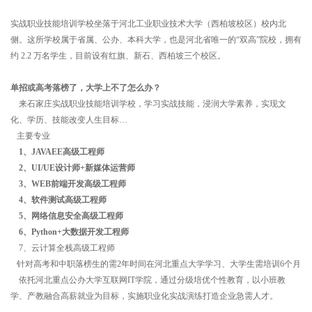
实战职业技能培训学校坐落于河北工业职业技术大学（西柏坡校区）校内北
侧。这所学校属于省属、公办、本科大学，也是河北省唯一的“双高”院校，拥有
约 2.2 万名学生，目前设有红旗、新石、西柏坡三个校区。
单招或高考落榜了，大学上不了怎么办？
来石家庄实战职业技能培训学校，学习实战技能，浸润大学素养，实现文
化、学历、技能改变人生目标…
主要专业
1、JAVAEE高级工程师
2、UI/UE设计师+新媒体运营师
3、WEB前端开发高级工程师
4、软件测试高级工程师
5、网络信息安全高级工程师
6、Python+大数据开发工程师
7、云计算全栈高级工程师
针对高考和中职落榜生的需2年时间在河北重点大学学习、大学生需培训6个月
依托河北重点公办大学互联网IT学院，通过分级培优个性教育，以小班教
学、产教融合高薪就业为目标，实施职业化实战演练打造企业急需人才。