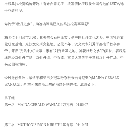
半程马拉松赛鸣枪开跑！有来自肯尼亚、埃塞俄比亚以及全国各地的1357名选
手齐聚柏乡。
奔跑于“牡丹之乡”，为这场等候已久的马拉松赛事喝彩!
柏乡位于邢台市北端，紧邻省会石家庄市，是中国牡丹文化之乡、中国牡丹文
化研究基地、东汉文化研究基地。公元25年，汉光武帝刘秀于鄗南千秋亭称
帝，开启“光武中兴”大幕，素有“刘秀登基之地、神花牡丹之乡”的美誉。赛程路
线途经汉牡丹广场、汉牡丹街、中兴路、富贵大道等主干道和汉牡丹广场、中
兴公园等地标。
经过激烈角逐，最终半程组男女冠军分别被来自肯尼亚的MAINA GERALD
WANJAGI万扎吉和来自浙江省的潘红分别包揽。成绩如下：
男子组
第一名 MAINA GERALD WANJAGI 万扎吉 01:06:07
第二名 MUTHONISIMON KIRUTHI 基鲁蒂 01:10:25