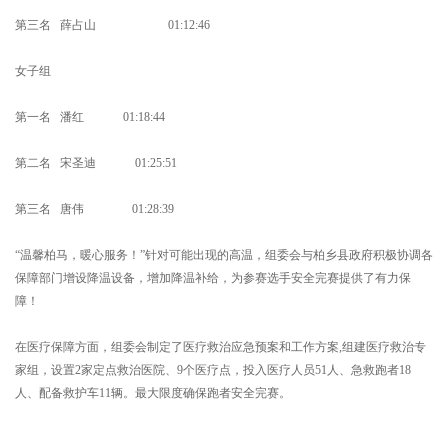
第三名 薛占山 01:12:46
女子组
第一名 潘红 01:18:44
第二名 宋圣迪 01:25:51
第三名 唐伟 01:28:39
“温馨柏马，暖心服务！”针对可能出现的高温，组委会与柏乡县政府积极协调各
保障部门增设降温设备，增加降温补给，为参赛选手安全完赛提供了有力保
障！
在医疗保障方面，组委会制定了医疗救治应急预案和工作方案,组建医疗救治专
家组，设置2家定点救治医院、9个医疗点，投入医疗人员51人、急救跑者18
人、配备救护车11辆。最大限度确保跑者安全完赛。