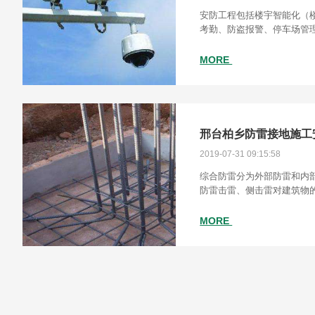
安防工程包括楼宇智能化（
考勤、防盗报警、停车场管
MORE
邢台柏乡防雷接地施工
2019-07-31 09:15:58
综合防雷分为外部防雷和内
防雷击雷、侧击雷对建筑物
本身的基础接地体、引下线
雷网格、均压环、等电位、
MORE