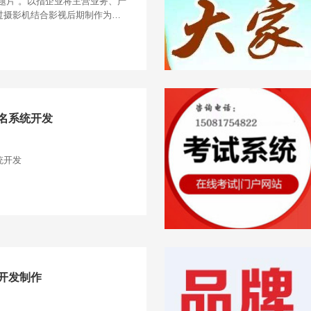
题片”。以指企业将主营业务、产
过摄影机结合影视后期制作为专
企业专题片分为3种、企业形像
片。
名系统开发
统开发
开发制作