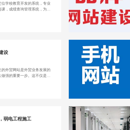
定位学校教育开发的系统，专业
选课，成绩查询管理系统，为综
多年级管理，学生自由选课，人
，选课学分，教师多
建设
立的外贸网站是外贸业务发展的
大做强的重要一步。这不仅是企
是营销渠道的重要结构。如有建
供一站式专业建站及后
，弱电工程施工