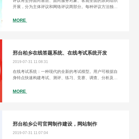
评议将坚持面向基层、面向服务对象、客观全面的原则组织
开展，分为主体评议和网络评议两部分。每种评议方法独立
进行，按百分制测评赋分。主体评议，面向基层单位和服务
对象，随机抽样调查。设置“满意、基本满意、不
MORE
邢台柏乡在线答题系统、在线考试系统开发
2019-07-31 11:08:31
在线考试系统：一种现代的全新的考试模型。用户可根据自
身特点快速构建考试、测评、练习、竞赛、调查、分析及管
理于一体的网络化考试平台，可轻松完成全员考试、技能考
核、岗位评估、产品认证、客服测评、能力测试、
MORE
邢台柏乡公司官网制作建设，网站制作
2019-07-31 11:07:04