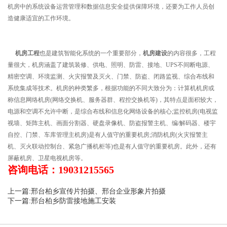
机房中的系统设备运营管理和数据信息安全提供保障环境，还要为工作人员创
造健康适宜的工作环境。
机房工程
也是建筑智能化系统的一个重要部分，
机房建设
的内容很多，工程
量很大，机房涵盖了建筑装修、供电、照明、防雷、接地、UPS不间断电源、
精密空调、环境监测、火灾报警及灭火、门禁、防盗、闭路监视、综合布线和
系统集成等技术。机房的种类繁多，根据功能的不同大致分为：计算机机房或
称信息网络机房(网络交换机、服务器群、程控交换机等)，其特点是面积较大，
电源和空调不允许中断，是综合布线和信息化网络设备的核心;监控机房(电视监
视墙、矩阵主机、画面分割器、硬盘录像机、防盗报警主机、编/解码器、楼宇
自控、门禁、车库管理主机房)是有人值守的重要机房;消防机房(火灾报警主
机、灭火联动控制台、紧急广播机柜等)也是有人值守的重要机房。此外，还有
屏蔽机房、卫星电视机房等。
咨询电话：19031215565
上一篇:邢台柏乡宣传片拍摄、邢台企业形象片拍摄
下一篇:邢台柏乡防雷接地施工安装