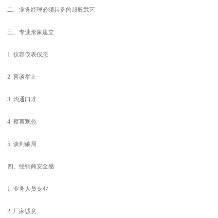
二、业务经理必须具备的18般武艺
三、专业形象建立
1. 仪容仪表仪态
2. 言谈举止
3. 沟通口才
4. 察言观色
5. 谈判破局
四、经销商安全感
1. 业务人员专业
2. 厂家诚意