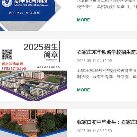
河北尚学教育单招学院创界内知名品
校毕业生、单招复读生集训 1、
高考辅导资质 2、独立校区，全
式 3、独家研发教
MORE
石家庄东华铁路学校招生简
2025-09-11 04:12:05
石家庄东华铁路学校是经教育主管
制学校，设有中专部、升学部、单招
多人。自1995年创办以来，在省
门的正确领导及社会各界人士的大
MORE
2025-09-11 03:59:50